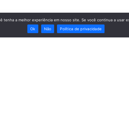
cê tenha a melhor experiência em nosso site. Se você continua a usar es
rvados.
Política 
Ok
Não
Política de privacidade