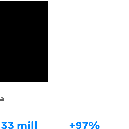
a
33 mill
+97%