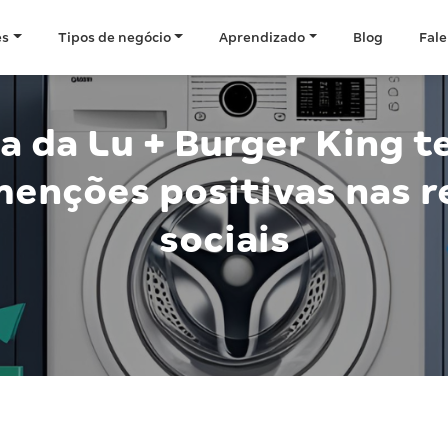
es
Tipos de negócio
Aprendizado
Blog
Fale
ia da Lu + Burger King 
menções positivas nas r
sociais