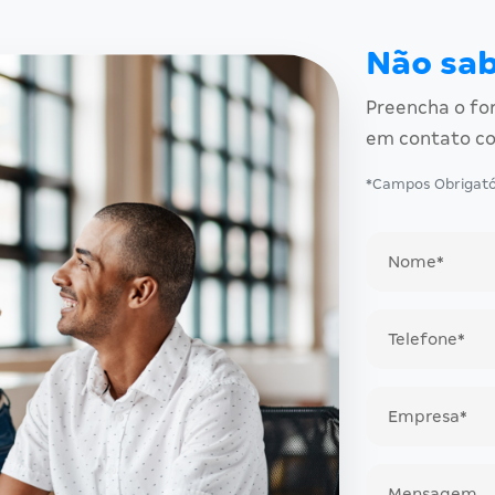
Não sa
Preencha o fo
em contato co
*Campos Obrigató