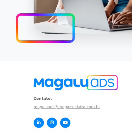
Contato:
magaluads@magazineluiza.com.br