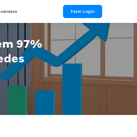
 conosco
Fazer Login
tem 97%
edes