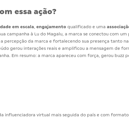
om essa ação?
lidade em escala
,
engajamento
qualificado e uma
associaçã
r sua campanha à Lu do Magalu, a marca se conectou com u
 a percepção da marca e fortalecendo sua presença tanto n
teúdo gerou interações reais e amplificou a mensagem de fo
panha. Em resumo: a marca apareceu com força, gerou buzz po
 influenciadora virtual mais seguida do país e com formatos