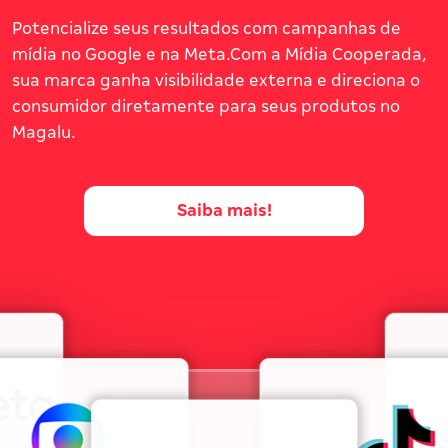
Potencialize seus resultados com campanhas de
mídia no Google e na Meta.Com a Mídia Cooperada,
sua marca ganha visibilidade externa e direciona o
consumidor diretamente para seus produtos no
Magalu.
Saiba mais!