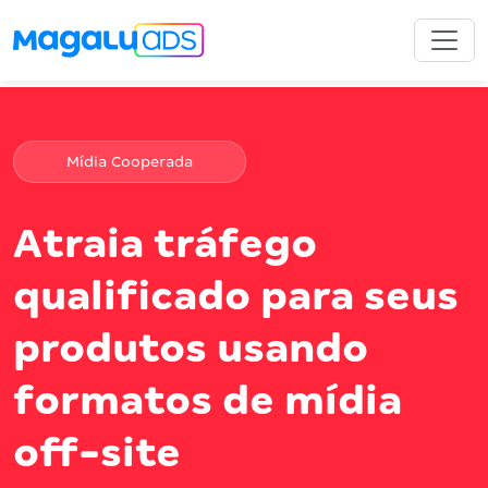
Mídia Cooperada
Atraia tráfego
qualificado para seus
produtos usando
formatos de mídia
off-site